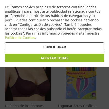
COMERCIO
Utilizamos cookies propias y de terceros con finalidades
0
DE TORRIJOS
analíticas y para mostrarte publicidad relacionada con tus
preferencias a partir de tus hábitos de navegación y tu
perfil. Puedes configurar o rechazar las cookies haciendo
click en “Configuración de cookies”. También puedes
aceptar todas las cookies pulsando el botón “Aceptar todas
Productos
(
4579
)
las cookies”. Para más información puedes visitar nuestra
Política de Cookies
.
Filtrar
Ordenar por precio
CONFIGURAR
ACEPTAR TODAS
La Reina de los Botones
Lagomar Artes Gráficas