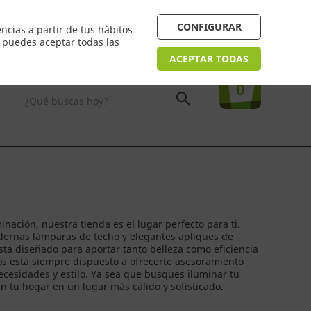
 24/48h. Devolución online
¿Necesitas ayuda? FAQ
CONFIGURAR
ncias a partir de tus hábitos
n puedes aceptar todas las
Acceso
usuarios
Tu compra
ACEPTAR TODAS
0
¿Qué buscas hoy?
inación, nuestra tienda es el lugar perfecto para ti.
ernas lámparas de techo y elegantes apliques de
tá diseñado para aportar tanto belleza como eficiencia
os está siempre dispuesto a ofrecerte asesoramiento
ecesidades y estilo. Ya sea que busques iluminar tu
n tu hogar en un lugar más cálido y sofisticado.