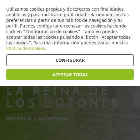
COMERCIO
Utilizamos cookies propias y de terceros con finalidades
0
DE TORRIJOS
analíticas y para mostrarte publicidad relacionada con tus
preferencias a partir de tus hábitos de navegación y tu
perfil. Puedes configurar o rechazar las cookies haciendo
click en “Configuración de cookies”. También puedes
aceptar todas las cookies pulsando el botón “Aceptar todas
las cookies”. Para más información puedes visitar nuestra
Política de Cookies
.
CONFIGURAR
ACEPTAR TODAS
LA REINA DE
LOS BOTONES
Merceria y Corseteria