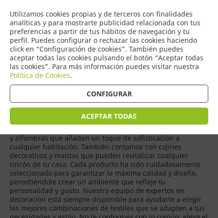
COMERCIO
Utilizamos cookies propias y de terceros con finalidades
0
DE TORRIJOS
analíticas y para mostrarte publicidad relacionada con tus
preferencias a partir de tus hábitos de navegación y tu
perfil. Puedes configurar o rechazar las cookies haciendo
click en “Configuración de cookies”. También puedes
aceptar todas las cookies pulsando el botón “Aceptar todas
Productos
(
435
)
las cookies”. Para más información puedes visitar nuestra
Política de Cookies
.
CONFIGURAR
Si deseas transformar tu hogar en un espacio acogedor y
lleno de estilo, nuestra selección de productos de textil
hogar es exactamente lo que necesitas. Ofrecemos una
ACEPTAR TODAS
amplia variedad de opciones, desde suaves sábanas y
edredones que invitan al descanso, hasta elegantes cortinas
y alfombras que añaden un toque de sofisticación a
cualquier habitación. También contamos con cojines
decorativos y mantas que pueden revitalizar cualquier
rincón de tu casa. Cada producto ha sido cuidadosamente
seleccionado para garantizar la máxima calidad y diseño,
permitiéndote crear un ambiente que refleje tu
personalidad y gusto. Nuestro equipo de expertos en
decoración está siempre disponible para ayudarte a elegir
las mejores combinaciones de textiles que se adapten a tus
necesidades y estilo. No te conformes con lo común; eleva el