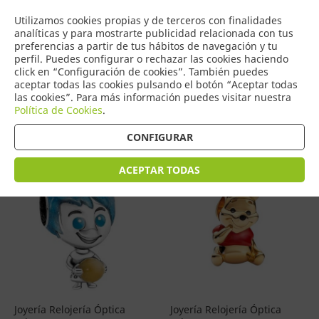
COMERCIO
Utilizamos cookies propias y de terceros con finalidades
0
DE TORRIJOS
analíticas y para mostrarte publicidad relacionada con tus
preferencias a partir de tus hábitos de navegación y tu
perfil. Puedes configurar o rechazar las cookies haciendo
click en “Configuración de cookies”. También puedes
aceptar todas las cookies pulsando el botón “Aceptar todas
Productos
(
82
)
las cookies”. Para más información puedes visitar nuestra
Política de Cookies
.
Filtrar
Ordenar por precio
CONFIGURAR
ACEPTAR TODAS
Joyería Relojería Óptica
Joyería Relojería Óptica