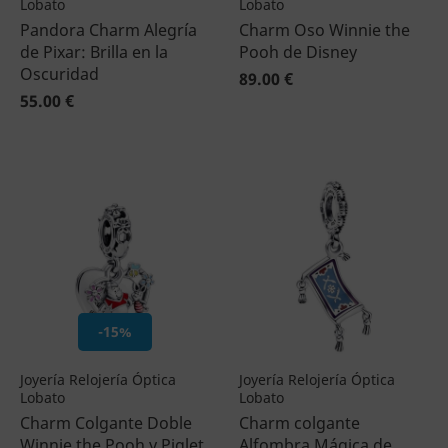
Lobato
Lobato
Pandora Charm Alegría
Charm Oso Winnie the
de Pixar: Brilla en la
Pooh de Disney
Oscuridad
89.00 €
55.00 €
-15%
Joyería Relojería Óptica
Joyería Relojería Óptica
Lobato
Lobato
Charm Colgante Doble
Charm colgante
Winnie the Pooh y Piglet
Alfombra Mágica de