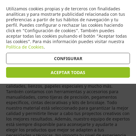
COMERCIO
Utilizamos cookies propias y de terceros con finalidades
0
DE TORRIJOS
analíticas y para mostrarte publicidad relacionada con tus
preferencias a partir de tus hábitos de navegación y tu
perfil. Puedes configurar o rechazar las cookies haciendo
click en “Configuración de cookies”. También puedes
aceptar todas las cookies pulsando el botón “Aceptar todas
Productos
(
4
)
las cookies”. Para más información puedes visitar nuestra
Política de Cookies
.
CONFIGURAR
Si eres un apasionado de las bellas artes y las
manualidades, nuestra tienda es el destino perfecto para
encontrar todo el material que necesitas. Ofrecemos una
ACEPTAR TODAS
amplia gama de productos, incluyendo pinturas acrílicas,
óleos, acuarelas, pinceles de diferentes tamaños y
calidades, lienzos, papeles especiales y mucho más.
También contamos con herramientas y accesorios para
manualidades, como tijeras de precisión, pegamentos
específicos, cintas decorativas y kits de bricolaje. Todo
nuestro material está seleccionado para garantizar la mejor
calidad y permitirte llevar a cabo tus proyectos creativos con
los mejores resultados. Además, nuestro equipo de expertos
está siempre disponible para aconsejarte y ayudarte a
elegir los productos que mejor se adapten a tus
necesidades y técnicas. No importa tu nivel de experiencia,