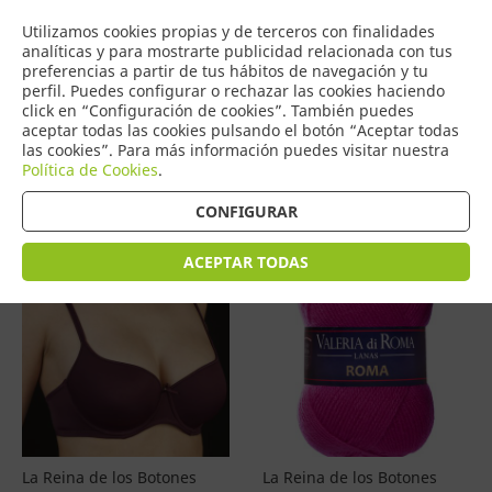
COMERCIO
Utilizamos cookies propias y de terceros con finalidades
0
DE TORRIJOS
analíticas y para mostrarte publicidad relacionada con tus
preferencias a partir de tus hábitos de navegación y tu
perfil. Puedes configurar o rechazar las cookies haciendo
click en “Configuración de cookies”. También puedes
aceptar todas las cookies pulsando el botón “Aceptar todas
Productos
(
76
)
las cookies”. Para más información puedes visitar nuestra
Política de Cookies
.
Filtrar
Ordenar por precio
CONFIGURAR
ACEPTAR TODAS
La Reina de los Botones
La Reina de los Botones