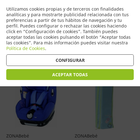
COMERCIO
Utilizamos cookies propias y de terceros con finalidades
0
DE TORRIJOS
analíticas y para mostrarte publicidad relacionada con tus
preferencias a partir de tus hábitos de navegación y tu
perfil. Puedes configurar o rechazar las cookies haciendo
click en “Configuración de cookies”. También puedes
aceptar todas las cookies pulsando el botón “Aceptar todas
Productos
(
2
)
las cookies”. Para más información puedes visitar nuestra
Política de Cookies
.
Filtrar
Ordenar por precio
CONFIGURAR
ACEPTAR TODAS
ZONABebé
ZONABebé