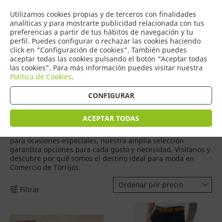
COMERCIO
Utilizamos cookies propias y de terceros con finalidades
0
DE TORRIJOS
analíticas y para mostrarte publicidad relacionada con tus
preferencias a partir de tus hábitos de navegación y tu
perfil. Puedes configurar o rechazar las cookies haciendo
click en “Configuración de cookies”. También puedes
aceptar todas las cookies pulsando el botón “Aceptar todas
Productos
(
410
)
las cookies”. Para más información puedes visitar nuestra
Política de Cookies
.
CONFIGURAR
En nuestro comercio de moda en Torrijos, nos apasiona
ofrecerte una experiencia de compra única donde
encuentres no solo ropa de calidad y estilo, sino también
ACEPTAR TODAS
asesoramiento personalizado para destacar tu mejor
versión. Desde prendas casuales hasta elegantes conjuntos
para ocasiones especiales, nuestra amplia selección
garantiza opciones para cada gusto y necesidad. Visítanos y
descubre por qué somos el destino ideal para moda en
Comercio de Torrijos.
Ordenar por precio
Filtrar