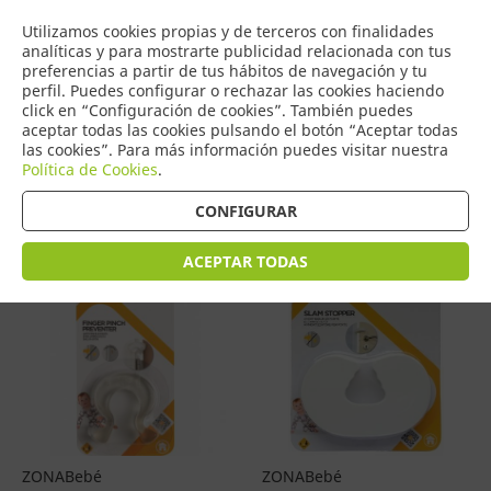
COMERCIO
Utilizamos cookies propias y de terceros con finalidades
0
DE TORRIJOS
analíticas y para mostrarte publicidad relacionada con tus
preferencias a partir de tus hábitos de navegación y tu
perfil. Puedes configurar o rechazar las cookies haciendo
click en “Configuración de cookies”. También puedes
aceptar todas las cookies pulsando el botón “Aceptar todas
Productos
(
4
)
las cookies”. Para más información puedes visitar nuestra
Política de Cookies
.
Filtrar
Ordenar por precio
CONFIGURAR
ACEPTAR TODAS
ZONABebé
ZONABebé