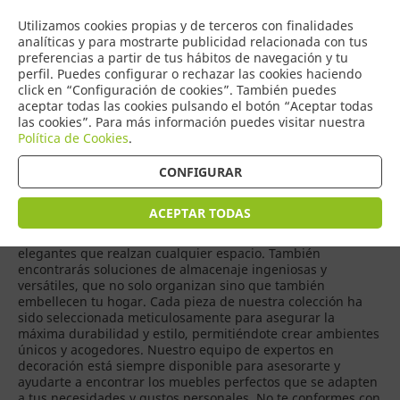
COMERCIO
Utilizamos cookies propias y de terceros con finalidades
0
DE TORRIJOS
analíticas y para mostrarte publicidad relacionada con tus
preferencias a partir de tus hábitos de navegación y tu
perfil. Puedes configurar o rechazar las cookies haciendo
click en “Configuración de cookies”. También puedes
aceptar todas las cookies pulsando el botón “Aceptar todas
Productos
(
7
)
las cookies”. Para más información puedes visitar nuestra
Política de Cookies
.
CONFIGURAR
Si estás buscando muebles que combinen diseño, calidad y
comodidad, nuestra tienda es el lugar ideal para ti.
Ofrecemos una amplia gama de opciones para cada
ACEPTAR TODAS
habitación de tu hogar, desde sofás y sillones modernos
que invitan al descanso, hasta mesas de comedor y sillas
elegantes que realzan cualquier espacio. También
encontrarás soluciones de almacenaje ingeniosas y
versátiles, que no solo organizan sino que también
embellecen tu hogar. Cada pieza de nuestra colección ha
sido seleccionada meticulosamente para asegurar la
máxima durabilidad y estilo, permitiéndote crear ambientes
únicos y acogedores. Nuestro equipo de expertos en
decoración está siempre disponible para asesorarte y
ayudarte a encontrar los muebles perfectos que se adapten
a tus necesidades y gustos personales. No te conformes con