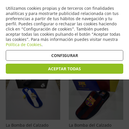
COMERCIO
Utilizamos cookies propias y de terceros con finalidades
0
DE TORRIJOS
analíticas y para mostrarte publicidad relacionada con tus
preferencias a partir de tus hábitos de navegación y tu
perfil. Puedes configurar o rechazar las cookies haciendo
click en “Configuración de cookies”. También puedes
aceptar todas las cookies pulsando el botón “Aceptar todas
Productos
(
3
)
las cookies”. Para más información puedes visitar nuestra
Política de Cookies
.
Filtrar
Ordenar por precio
CONFIGURAR
ACEPTAR TODAS
La Bomba del Calzado
La Bomba del Calzado