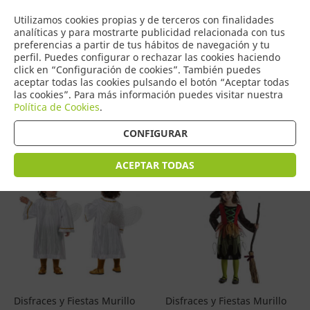
COMERCIO
Utilizamos cookies propias y de terceros con finalidades
0
DE TORRIJOS
analíticas y para mostrarte publicidad relacionada con tus
preferencias a partir de tus hábitos de navegación y tu
perfil. Puedes configurar o rechazar las cookies haciendo
click en “Configuración de cookies”. También puedes
aceptar todas las cookies pulsando el botón “Aceptar todas
Productos
(
99
)
las cookies”. Para más información puedes visitar nuestra
Política de Cookies
.
Filtrar
Ordenar por precio
CONFIGURAR
ACEPTAR TODAS
Disfraces y Fiestas Murillo
Disfraces y Fiestas Murillo