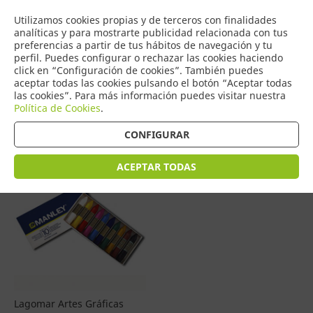
COMERCIO
Utilizamos cookies propias y de terceros con finalidades
0
DE TORRIJOS
analíticas y para mostrarte publicidad relacionada con tus
preferencias a partir de tus hábitos de navegación y tu
perfil. Puedes configurar o rechazar las cookies haciendo
click en “Configuración de cookies”. También puedes
aceptar todas las cookies pulsando el botón “Aceptar todas
Productos
(
1
)
las cookies”. Para más información puedes visitar nuestra
Política de Cookies
.
Filtrar
Ordenar por precio
CONFIGURAR
ACEPTAR TODAS
Lagomar Artes Gráficas