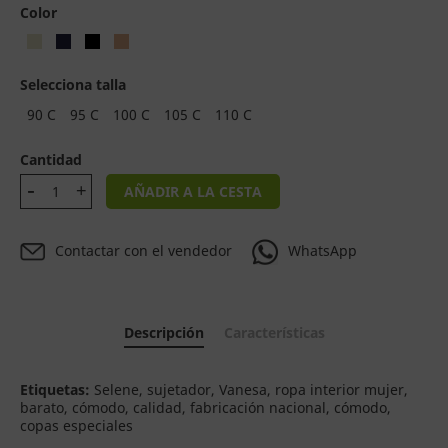
Color
Selecciona talla
90 C
95 C
100 C
105 C
110 C
Cantidad
AÑADIR A LA CESTA
Contactar con el vendedor
WhatsApp
Descripción
Características
Etiquetas:
Selene, sujetador, Vanesa, ropa interior mujer,
barato, cómodo, calidad, fabricación nacional, cómodo,
copas especiales