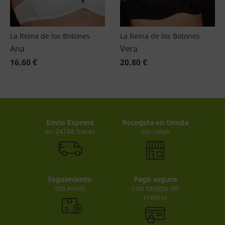
La Reina de los Botones
La Reina de los Botones
Ana
Vera
16.60 €
20.80 €
Envio Express
Recogida en tienda
en 24/48 horas
sin colas
Seguimiento
Pago seguro
del envío
con tarjeta de
crédito