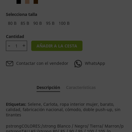
Selecciona talla
80 B
85 B
90 B
95 B
100 B
Cantidad
AÑADIR A LA CESTA
Contactar con el vendedor
WhatsApp
Descripción
Características
Etiquetas:
Selene, Carlota, ropa interior mujer, barato,
calidad, fabricación nacional, cómodo, doble push-up, sin
tirantes
pstrongCOLORES:/strong Blanco / Negro/ Tierra/ Marron/p
pstrongTALLAS:/strong 80/ 85 / 90 / 95 / 100 / 105 /p