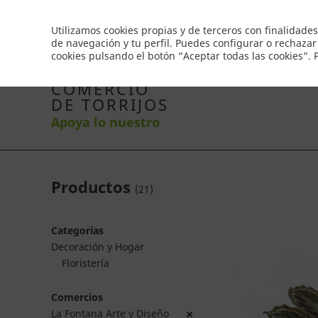
Envío gratis a partir de 50€
Utilizamos cookies propias y de terceros con finalidades
de navegación y tu perfil. Puedes configurar o rechazar
cookies pulsando el botón “Aceptar todas las cookies”.
Inicio
Productos
Comercios
Ofertas
Co
COMERCIO
DE TORRIJOS
Apoya lo nuestro
Productos
(
21
)
Categorías
Decoración y Hogar
Floristería
Comercios
La Fontana Arte y Diseño