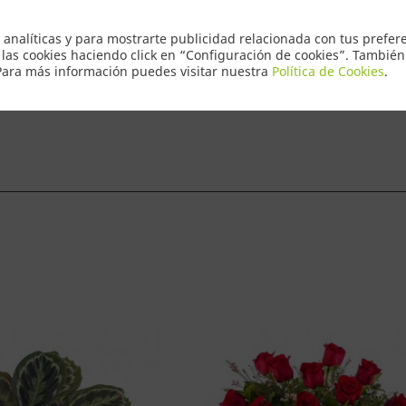
Envio Express
 analíticas y para mostrarte publicidad relacionada con tus prefere
 las cookies haciendo click en “Configuración de cookies”. Tambié
 Para más información puedes visitar nuestra
Política de Cookies
.
ntacto