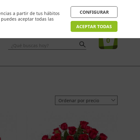
 24/48h. Devolución online
¿Necesitas ayuda? FAQ
CONFIGURAR
ncias a partir de tus hábitos
n puedes aceptar todas las
Acceso
usuarios
Tu compra
ACEPTAR TODAS
0
¿Qué buscas hoy?
Ordenar por precio