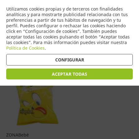
COMERCIO
Utilizamos cookies propias y de terceros con finalidades
0
DE TORRIJOS
analíticas y para mostrarte publicidad relacionada con tus
preferencias a partir de tus hábitos de navegación y tu
perfil. Puedes configurar o rechazar las cookies haciendo
click en “Configuración de cookies”. También puedes
aceptar todas las cookies pulsando el botón “Aceptar todas
Productos
(
1
)
las cookies”. Para más información puedes visitar nuestra
Política de Cookies
.
Filtrar
Ordenar por precio
CONFIGURAR
ACEPTAR TODAS
ZONABebé