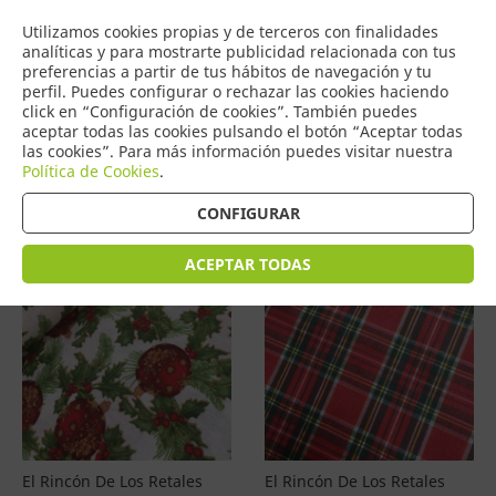
COMERCIO
Utilizamos cookies propias y de terceros con finalidades
0
DE TORRIJOS
analíticas y para mostrarte publicidad relacionada con tus
preferencias a partir de tus hábitos de navegación y tu
perfil. Puedes configurar o rechazar las cookies haciendo
click en “Configuración de cookies”. También puedes
aceptar todas las cookies pulsando el botón “Aceptar todas
Productos
(
2
)
las cookies”. Para más información puedes visitar nuestra
Política de Cookies
.
Filtrar
Ordenar por precio
CONFIGURAR
ACEPTAR TODAS
El Rincón De Los Retales
El Rincón De Los Retales