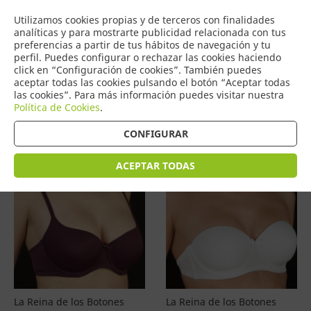
COMERCIO
Utilizamos cookies propias y de terceros con finalidades
0
DE TORRIJOS
analíticas y para mostrarte publicidad relacionada con tus
preferencias a partir de tus hábitos de navegación y tu
perfil. Puedes configurar o rechazar las cookies haciendo
click en “Configuración de cookies”. También puedes
aceptar todas las cookies pulsando el botón “Aceptar todas
Productos
(
4596
)
las cookies”. Para más información puedes visitar nuestra
Política de Cookies
.
Filtrar
Ordenar por precio
CONFIGURAR
ACEPTAR TODAS
La Reina de los Botones
La Reina de los Botones