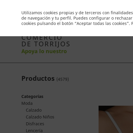
Envío gratis a partir de 50€
Utilizamos cookies propias y de terceros con finalidades
de navegación y tu perfil. Puedes configurar o rechazar
cookies pulsando el botón “Aceptar todas las cookies”.
Inicio
Productos
Comercios
Ofertas
Co
COMERCIO
DE TORRIJOS
Apoya lo nuestro
Productos
(
4579
)
Categorías
Moda
Calzado
Calzado Niños
Disfraces
Lencería