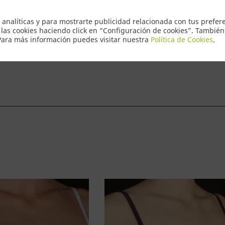
Envio Express
 analíticas y para mostrarte publicidad relacionada con tus prefere
 las cookies haciendo click en “Configuración de cookies”. Tambié
 Para más información puedes visitar nuestra
Política de Cookies
.
ntacto