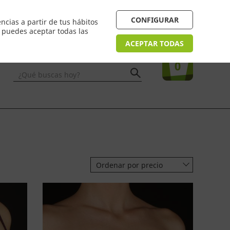
 24/48h. Devolución online
¿Necesitas ayuda? FAQ
CONFIGURAR
ncias a partir de tus hábitos
n puedes aceptar todas las
Acceso
usuarios
Tu compra
ACEPTAR TODAS
0
¿Qué buscas hoy?
Ordenar por precio