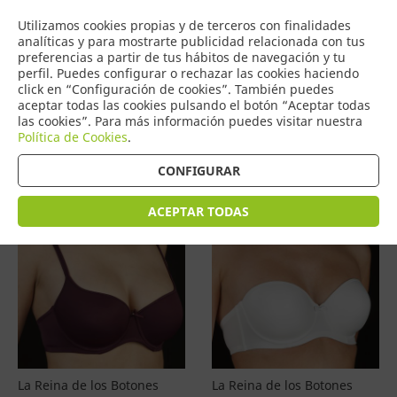
COMERCIO
Utilizamos cookies propias y de terceros con finalidades
0
DE TORRIJOS
analíticas y para mostrarte publicidad relacionada con tus
preferencias a partir de tus hábitos de navegación y tu
perfil. Puedes configurar o rechazar las cookies haciendo
click en “Configuración de cookies”. También puedes
aceptar todas las cookies pulsando el botón “Aceptar todas
Productos
(
4597
)
las cookies”. Para más información puedes visitar nuestra
Política de Cookies
.
Filtrar
Ordenar por precio
CONFIGURAR
ACEPTAR TODAS
La Reina de los Botones
La Reina de los Botones