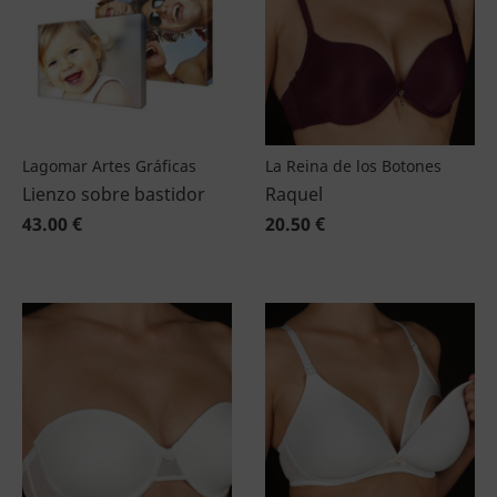
Lagomar Artes Gráficas
La Reina de los Botones
Lienzo sobre bastidor
Raquel
43.00 €
20.50 €