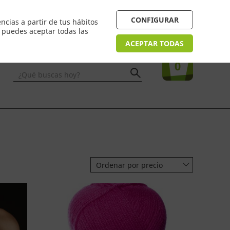
 24/48h. Devolución online
¿Necesitas ayuda? FAQ
CONFIGURAR
ncias a partir de tus hábitos
n puedes aceptar todas las
Acceso
usuarios
Tu compra
ACEPTAR TODAS
0
¿Qué buscas hoy?
Ordenar por precio