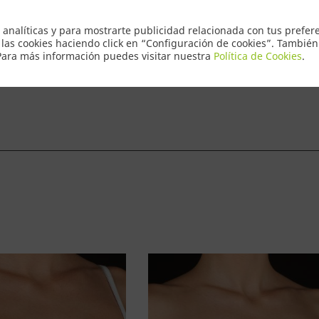
Envio Express
 analíticas y para mostrarte publicidad relacionada con tus prefere
 las cookies haciendo click en “Configuración de cookies”. Tambié
 Para más información puedes visitar nuestra
Política de Cookies
.
ntacto