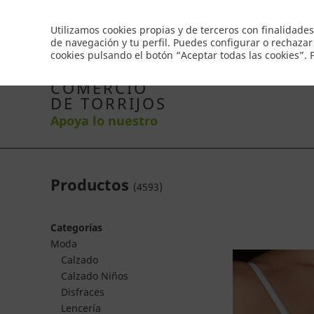
Envío gratis a partir de 50€
Utilizamos cookies propias y de terceros con finalidades
de navegación y tu perfil. Puedes configurar o rechazar
cookies pulsando el botón “Aceptar todas las cookies”.
Inicio
Productos
Comercios
Ofertas
Co
COMERCIO
DE TORRIJOS
Apoya lo nuestro
Productos
(
4593
)
Categorías
Moda
Calzado
Calzado Niños
Disfraces
Lencería