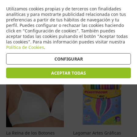
COMERCIO
Utilizamos cookies propias y de terceros con finalidades
0
DE TORRIJOS
analíticas y para mostrarte publicidad relacionada con tus
preferencias a partir de tus hábitos de navegación y tu
perfil. Puedes configurar o rechazar las cookies haciendo
click en “Configuración de cookies”. También puedes
aceptar todas las cookies pulsando el botón “Aceptar todas
Productos
(
4599
)
las cookies”. Para más información puedes visitar nuestra
Política de Cookies
.
Filtrar
Ordenar por precio
CONFIGURAR
ACEPTAR TODAS
La Reina de los Botones
Lagomar Artes Gráficas