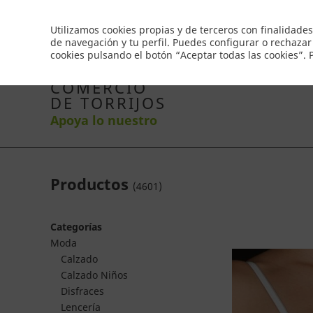
Envío gratis a partir de 50€
Utilizamos cookies propias y de terceros con finalidades
de navegación y tu perfil. Puedes configurar o rechazar
cookies pulsando el botón “Aceptar todas las cookies”.
Inicio
Productos
Comercios
Ofertas
Co
COMERCIO
DE TORRIJOS
Apoya lo nuestro
Productos
(
4601
)
Categorías
Moda
Calzado
Calzado Niños
Disfraces
Lencería