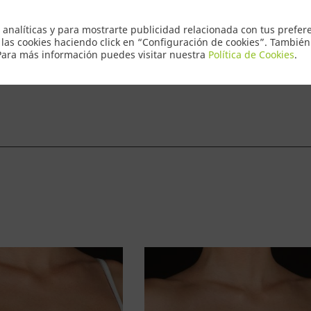
Envio Express
 analíticas y para mostrarte publicidad relacionada con tus prefere
 las cookies haciendo click en “Configuración de cookies”. Tambié
 Para más información puedes visitar nuestra
Política de Cookies
.
ntacto