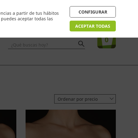
 24/48h. Devolución online
¿Necesitas ayuda? FAQ
CONFIGURAR
ncias a partir de tus hábitos
n puedes aceptar todas las
Acceso
usuarios
Tu compra
ACEPTAR TODAS
0
¿Qué buscas hoy?
Ordenar por precio