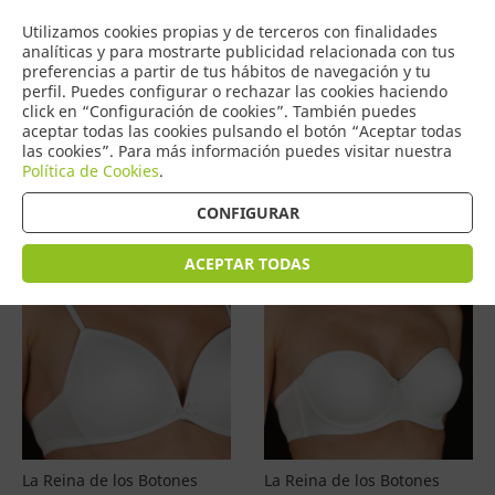
COMERCIO
Utilizamos cookies propias y de terceros con finalidades
0
DE TORRIJOS
analíticas y para mostrarte publicidad relacionada con tus
preferencias a partir de tus hábitos de navegación y tu
perfil. Puedes configurar o rechazar las cookies haciendo
click en “Configuración de cookies”. También puedes
aceptar todas las cookies pulsando el botón “Aceptar todas
Productos
(
4577
)
las cookies”. Para más información puedes visitar nuestra
Política de Cookies
.
Filtrar
Ordenar por precio
CONFIGURAR
ACEPTAR TODAS
La Reina de los Botones
La Reina de los Botones