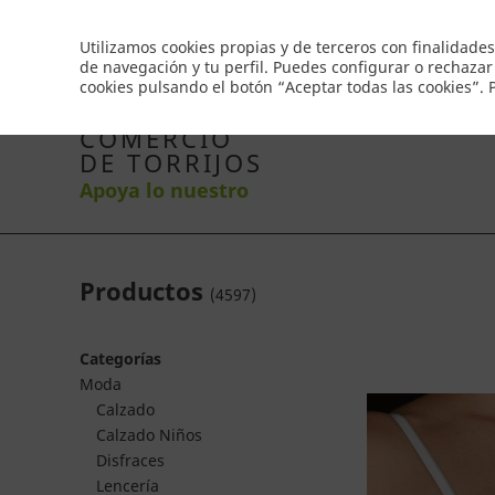
Envío gratis a partir de 50€
Utilizamos cookies propias y de terceros con finalidades
de navegación y tu perfil. Puedes configurar o rechazar
cookies pulsando el botón “Aceptar todas las cookies”.
Inicio
Productos
Comercios
Ofertas
Co
COMERCIO
DE TORRIJOS
Apoya lo nuestro
Productos
(
4597
)
Categorías
Moda
Calzado
Calzado Niños
Disfraces
Lencería