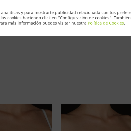
Envio Express
 analíticas y para mostrarte publicidad relacionada con tus prefere
 las cookies haciendo click en “Configuración de cookies”. Tambié
 Para más información puedes visitar nuestra
Política de Cookies
.
ntacto