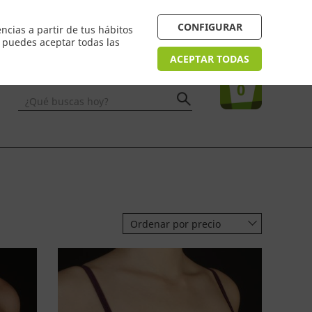
 24/48h. Devolución online
¿Necesitas ayuda? FAQ
CONFIGURAR
ncias a partir de tus hábitos
n puedes aceptar todas las
Acceso
usuarios
Tu compra
ACEPTAR TODAS
0
¿Qué buscas hoy?
Ordenar por precio