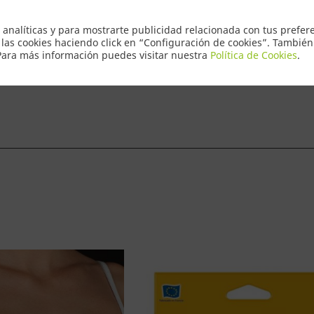
Envio Express
 analíticas y para mostrarte publicidad relacionada con tus prefere
 las cookies haciendo click en “Configuración de cookies”. Tambié
 Para más información puedes visitar nuestra
Política de Cookies
.
ntacto