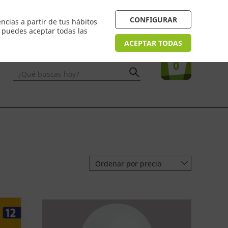
 24/48h. Devolución online
¿Necesitas ayuda? FAQ
CONFIGURAR
ncias a partir de tus hábitos
n puedes aceptar todas las
Acceso
usuarios
Tu compra
ACEPTAR TODAS
0
¿Qué buscas hoy?
Ordenar por precio