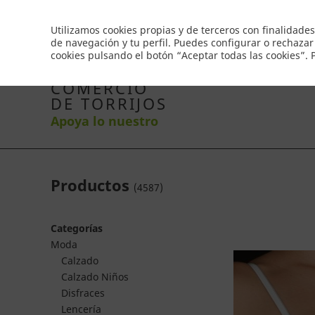
Envío gratis a partir de 50€
Utilizamos cookies propias y de terceros con finalidades
de navegación y tu perfil. Puedes configurar o rechazar
cookies pulsando el botón “Aceptar todas las cookies”.
Inicio
Productos
Comercios
Ofertas
Co
COMERCIO
DE TORRIJOS
Apoya lo nuestro
Productos
(
4587
)
Categorías
Moda
Calzado
Calzado Niños
Disfraces
Lencería