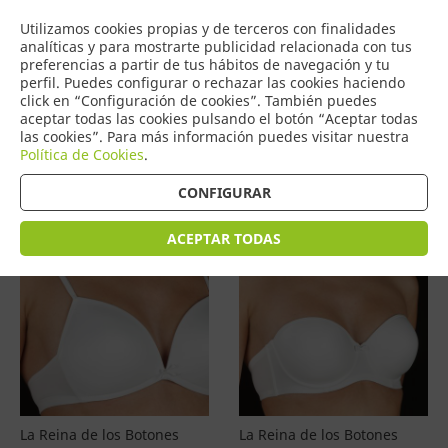
COMERCIO
Utilizamos cookies propias y de terceros con finalidades
0
DE TORRIJOS
analíticas y para mostrarte publicidad relacionada con tus
preferencias a partir de tus hábitos de navegación y tu
perfil. Puedes configurar o rechazar las cookies haciendo
click en “Configuración de cookies”. También puedes
aceptar todas las cookies pulsando el botón “Aceptar todas
Productos
(
4601
)
las cookies”. Para más información puedes visitar nuestra
Política de Cookies
.
Filtrar
Ordenar por precio
CONFIGURAR
ACEPTAR TODAS
La Reina de los Botones
La Reina de los Botones