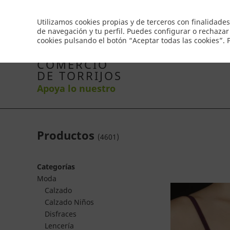
Envío gratis a partir de 50€
Utilizamos cookies propias y de terceros con finalidades
de navegación y tu perfil. Puedes configurar o rechazar
cookies pulsando el botón “Aceptar todas las cookies”.
Inicio
Productos
Comercios
Ofertas
Co
COMERCIO
DE TORRIJOS
Apoya lo nuestro
Productos
(
4601
)
Categorías
Moda
Calzado
Calzado Niños
Disfraces
Lencería