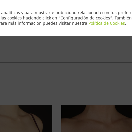
Envio Express
 analíticas y para mostrarte publicidad relacionada con tus prefere
 las cookies haciendo click en “Configuración de cookies”. Tambié
 Para más información puedes visitar nuestra
Política de Cookies
.
ntacto