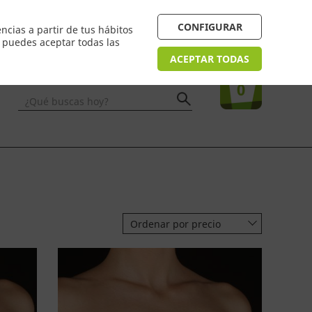
 24/48h. Devolución online
¿Necesitas ayuda? FAQ
CONFIGURAR
ncias a partir de tus hábitos
n puedes aceptar todas las
Acceso
usuarios
Tu compra
ACEPTAR TODAS
0
¿Qué buscas hoy?
Ordenar por precio