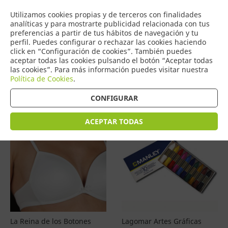
COMERCIO
Utilizamos cookies propias y de terceros con finalidades
0
DE TORRIJOS
analíticas y para mostrarte publicidad relacionada con tus
preferencias a partir de tus hábitos de navegación y tu
perfil. Puedes configurar o rechazar las cookies haciendo
click en “Configuración de cookies”. También puedes
aceptar todas las cookies pulsando el botón “Aceptar todas
Productos
(
4597
)
las cookies”. Para más información puedes visitar nuestra
Política de Cookies
.
Filtrar
Ordenar por precio
CONFIGURAR
ACEPTAR TODAS
La Reina de los Botones
Lagomar Artes Gráficas