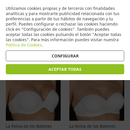
COMERCIO
Utilizamos cookies propias y de terceros con finalidades
0
DE TORRIJOS
analíticas y para mostrarte publicidad relacionada con tus
preferencias a partir de tus hábitos de navegación y tu
perfil. Puedes configurar o rechazar las cookies haciendo
click en “Configuración de cookies”. También puedes
aceptar todas las cookies pulsando el botón “Aceptar todas
Productos
(
4596
)
las cookies”. Para más información puedes visitar nuestra
Política de Cookies
.
Filtrar
Ordenar por precio
CONFIGURAR
ACEPTAR TODAS
La Reina de los Botones
La Reina de los Botones