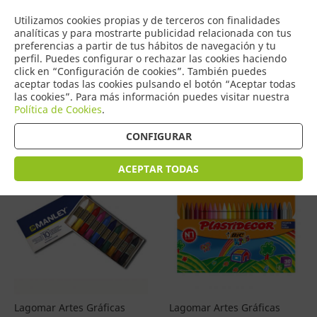
COMERCIO
Utilizamos cookies propias y de terceros con finalidades
0
DE TORRIJOS
analíticas y para mostrarte publicidad relacionada con tus
preferencias a partir de tus hábitos de navegación y tu
perfil. Puedes configurar o rechazar las cookies haciendo
click en “Configuración de cookies”. También puedes
aceptar todas las cookies pulsando el botón “Aceptar todas
Productos
(
4596
)
las cookies”. Para más información puedes visitar nuestra
Política de Cookies
.
Filtrar
Ordenar por precio
CONFIGURAR
ACEPTAR TODAS
Lagomar Artes Gráficas
Lagomar Artes Gráficas