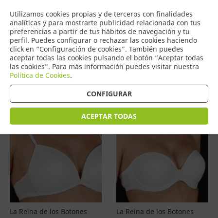
COMERCIO
Utilizamos cookies propias y de terceros con finalidades
0
DE TORRIJOS
analíticas y para mostrarte publicidad relacionada con tus
preferencias a partir de tus hábitos de navegación y tu
perfil. Puedes configurar o rechazar las cookies haciendo
click en “Configuración de cookies”. También puedes
aceptar todas las cookies pulsando el botón “Aceptar todas
Productos
(
4601
)
las cookies”. Para más información puedes visitar nuestra
Política de Cookies
.
Filtrar
Ordenar por precio
CONFIGURAR
ACEPTAR TODAS
La Reina de los Botones
La Reina de los Botones