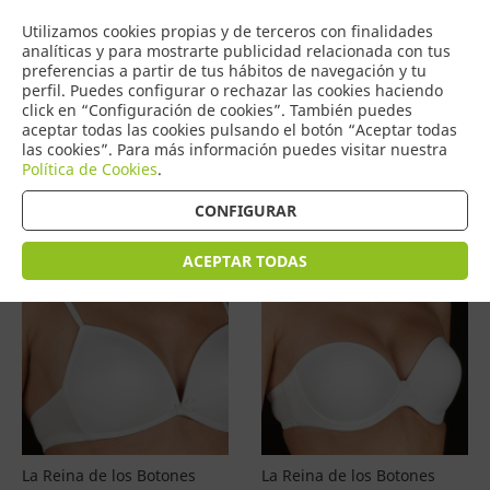
COMERCIO
Utilizamos cookies propias y de terceros con finalidades
0
DE TORRIJOS
analíticas y para mostrarte publicidad relacionada con tus
preferencias a partir de tus hábitos de navegación y tu
perfil. Puedes configurar o rechazar las cookies haciendo
click en “Configuración de cookies”. También puedes
aceptar todas las cookies pulsando el botón “Aceptar todas
Productos
(
4587
)
las cookies”. Para más información puedes visitar nuestra
Política de Cookies
.
Filtrar
Ordenar por precio
CONFIGURAR
ACEPTAR TODAS
La Reina de los Botones
La Reina de los Botones