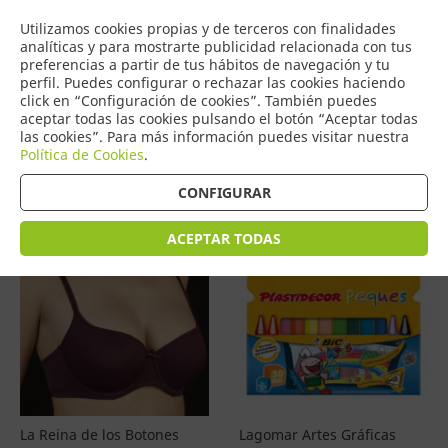
COMERCIO
Utilizamos cookies propias y de terceros con finalidades
0
DE TORRIJOS
analíticas y para mostrarte publicidad relacionada con tus
preferencias a partir de tus hábitos de navegación y tu
perfil. Puedes configurar o rechazar las cookies haciendo
click en “Configuración de cookies”. También puedes
aceptar todas las cookies pulsando el botón “Aceptar todas
Productos
(
4576
)
las cookies”. Para más información puedes visitar nuestra
Política de Cookies
.
Filtrar
Ordenar por precio
CONFIGURAR
ACEPTAR TODAS
La Reina de los Botones
Lagomar Artes Gráficas