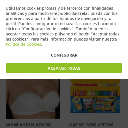
COMERCIO
Utilizamos cookies propias y de terceros con finalidades
0
DE TORRIJOS
analíticas y para mostrarte publicidad relacionada con tus
preferencias a partir de tus hábitos de navegación y tu
perfil. Puedes configurar o rechazar las cookies haciendo
click en “Configuración de cookies”. También puedes
aceptar todas las cookies pulsando el botón “Aceptar todas
Productos
(
4597
)
las cookies”. Para más información puedes visitar nuestra
Política de Cookies
.
Filtrar
Ordenar por precio
CONFIGURAR
ACEPTAR TODAS
La Reina de los Botones
Lagomar Artes Gráficas