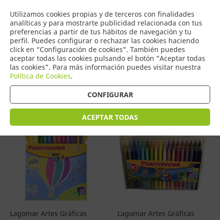
COMERCIO
Utilizamos cookies propias y de terceros con finalidades
0
DE TORRIJOS
analíticas y para mostrarte publicidad relacionada con tus
preferencias a partir de tus hábitos de navegación y tu
perfil. Puedes configurar o rechazar las cookies haciendo
click en “Configuración de cookies”. También puedes
aceptar todas las cookies pulsando el botón “Aceptar todas
Productos
(
4601
)
las cookies”. Para más información puedes visitar nuestra
Política de Cookies
.
Filtrar
Ordenar por precio
CONFIGURAR
ACEPTAR TODAS
Lagomar Artes Gráficas
Lagomar Artes Gráficas