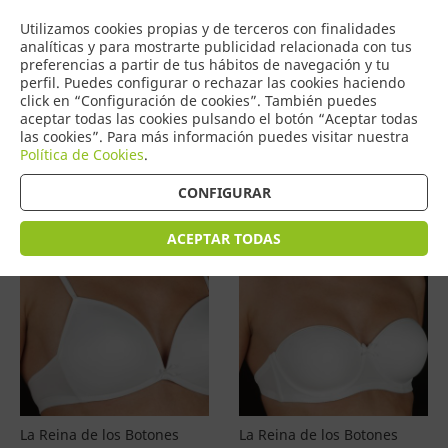
COMERCIO
Utilizamos cookies propias y de terceros con finalidades
0
DE TORRIJOS
analíticas y para mostrarte publicidad relacionada con tus
preferencias a partir de tus hábitos de navegación y tu
perfil. Puedes configurar o rechazar las cookies haciendo
click en “Configuración de cookies”. También puedes
aceptar todas las cookies pulsando el botón “Aceptar todas
Productos
(
4596
)
las cookies”. Para más información puedes visitar nuestra
Política de Cookies
.
Filtrar
Ordenar por precio
CONFIGURAR
ACEPTAR TODAS
La Reina de los Botones
La Reina de los Botones