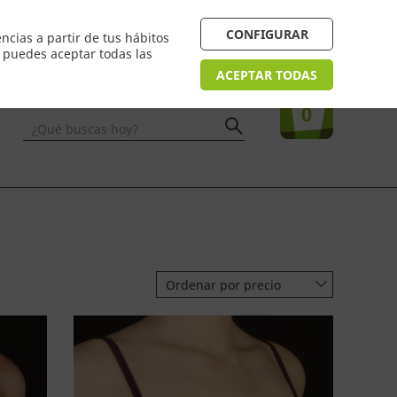
 24/48h. Devolución online
¿Necesitas ayuda? FAQ
CONFIGURAR
ncias a partir de tus hábitos
n puedes aceptar todas las
Acceso
usuarios
Tu compra
ACEPTAR TODAS
0
¿Qué buscas hoy?
Ordenar por precio