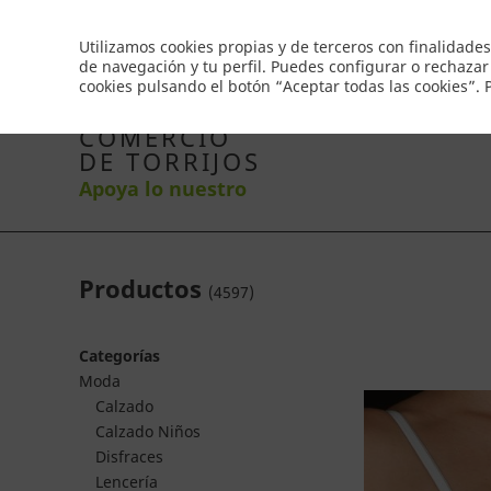
Envío gratis a partir de 50€
Utilizamos cookies propias y de terceros con finalidades
de navegación y tu perfil. Puedes configurar o rechazar
cookies pulsando el botón “Aceptar todas las cookies”.
Inicio
Productos
Comercios
Ofertas
Co
COMERCIO
DE TORRIJOS
Apoya lo nuestro
Productos
(
4597
)
Categorías
Moda
Calzado
Calzado Niños
Disfraces
Lencería