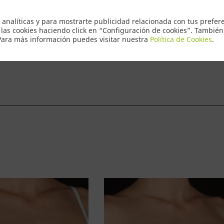
Envio Express
 analíticas y para mostrarte publicidad relacionada con tus prefere
 las cookies haciendo click en “Configuración de cookies”. Tambié
 Para más información puedes visitar nuestra
Política de Cookies
.
ntacto