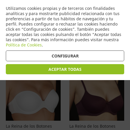
COMERCIO
Utilizamos cookies propias y de terceros con finalidades
0
DE TORRIJOS
analíticas y para mostrarte publicidad relacionada con tus
preferencias a partir de tus hábitos de navegación y tu
perfil. Puedes configurar o rechazar las cookies haciendo
click en “Configuración de cookies”. También puedes
aceptar todas las cookies pulsando el botón “Aceptar todas
Productos
(
4601
)
las cookies”. Para más información puedes visitar nuestra
Política de Cookies
.
Filtrar
Ordenar por precio
CONFIGURAR
ACEPTAR TODAS
La Reina de los Botones
La Reina de los Botones