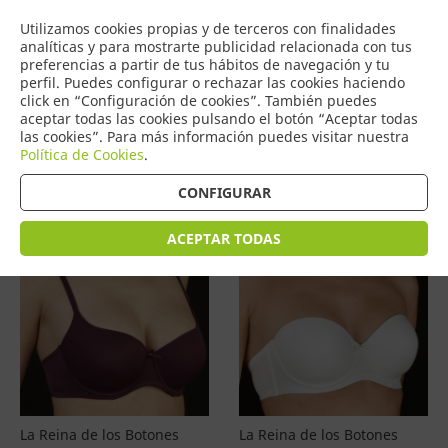
COMERCIO
Utilizamos cookies propias y de terceros con finalidades
0
DE TORRIJOS
analíticas y para mostrarte publicidad relacionada con tus
preferencias a partir de tus hábitos de navegación y tu
perfil. Puedes configurar o rechazar las cookies haciendo
click en “Configuración de cookies”. También puedes
aceptar todas las cookies pulsando el botón “Aceptar todas
Productos
(
4576
)
las cookies”. Para más información puedes visitar nuestra
Política de Cookies
.
Filtrar
Ordenar por precio
CONFIGURAR
ACEPTAR TODAS
La Reina de los Botones
La Reina de los Botones