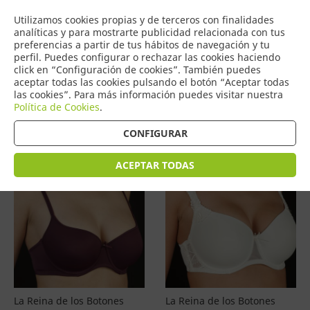
COMERCIO
Utilizamos cookies propias y de terceros con finalidades
0
DE TORRIJOS
analíticas y para mostrarte publicidad relacionada con tus
preferencias a partir de tus hábitos de navegación y tu
perfil. Puedes configurar o rechazar las cookies haciendo
click en “Configuración de cookies”. También puedes
aceptar todas las cookies pulsando el botón “Aceptar todas
Productos
(
4587
)
las cookies”. Para más información puedes visitar nuestra
Política de Cookies
.
Filtrar
Ordenar por precio
CONFIGURAR
ACEPTAR TODAS
La Reina de los Botones
La Reina de los Botones