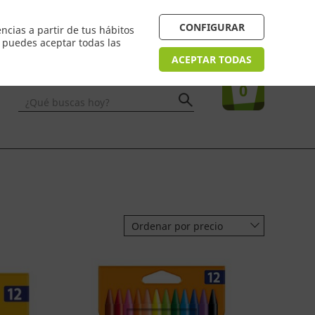
 24/48h. Devolución online
¿Necesitas ayuda? FAQ
CONFIGURAR
ncias a partir de tus hábitos
n puedes aceptar todas las
Acceso
usuarios
Tu compra
ACEPTAR TODAS
0
¿Qué buscas hoy?
Ordenar por precio