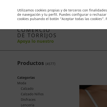
Envío gratis a partir de 50€
Utilizamos cookies propias y de terceros con finalidades
de navegación y tu perfil. Puedes configurar o rechazar
cookies pulsando el botón “Aceptar todas las cookies”.
Inicio
Productos
Comercios
Ofertas
Co
COMERCIO
DE TORRIJOS
Apoya lo nuestro
Productos
(
4577
)
Categorías
Moda
Calzado
Calzado Niños
Disfraces
Lencería