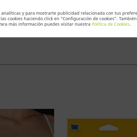
Envio Express
 analíticas y para mostrarte publicidad relacionada con tus prefere
 las cookies haciendo click en “Configuración de cookies”. Tambié
 Para más información puedes visitar nuestra
Política de Cookies
.
ntacto