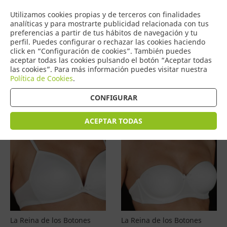
COMERCIO
Utilizamos cookies propias y de terceros con finalidades
0
DE TORRIJOS
analíticas y para mostrarte publicidad relacionada con tus
preferencias a partir de tus hábitos de navegación y tu
perfil. Puedes configurar o rechazar las cookies haciendo
click en “Configuración de cookies”. También puedes
aceptar todas las cookies pulsando el botón “Aceptar todas
Productos
(
4597
)
las cookies”. Para más información puedes visitar nuestra
Política de Cookies
.
Filtrar
Ordenar por precio
CONFIGURAR
ACEPTAR TODAS
La Reina de los Botones
La Reina de los Botones