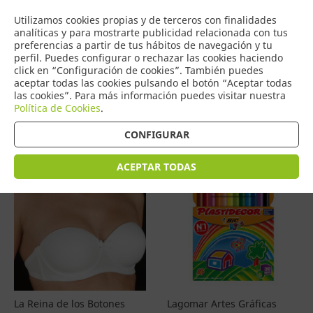
COMERCIO
Utilizamos cookies propias y de terceros con finalidades
0
DE TORRIJOS
analíticas y para mostrarte publicidad relacionada con tus
preferencias a partir de tus hábitos de navegación y tu
perfil. Puedes configurar o rechazar las cookies haciendo
click en “Configuración de cookies”. También puedes
aceptar todas las cookies pulsando el botón “Aceptar todas
Productos
(
4601
)
las cookies”. Para más información puedes visitar nuestra
Política de Cookies
.
Filtrar
Ordenar por precio
CONFIGURAR
ACEPTAR TODAS
La Reina de los Botones
Lagomar Artes Gráficas