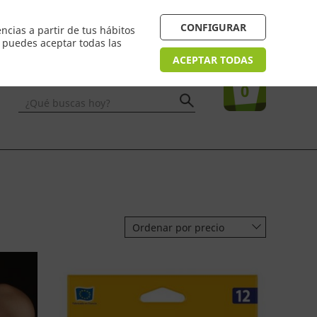
 24/48h. Devolución online
¿Necesitas ayuda? FAQ
CONFIGURAR
ncias a partir de tus hábitos
n puedes aceptar todas las
Acceso
usuarios
Tu compra
ACEPTAR TODAS
0
¿Qué buscas hoy?
Ordenar por precio