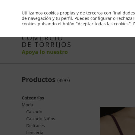
Envío gratis a partir de 50€
Utilizamos cookies propias y de terceros con finalidades
de navegación y tu perfil. Puedes configurar o rechazar
cookies pulsando el botón “Aceptar todas las cookies”.
Inicio
Productos
Comercios
Ofertas
Co
COMERCIO
DE TORRIJOS
Apoya lo nuestro
Productos
(
4597
)
Categorías
Moda
Calzado
Calzado Niños
Disfraces
Lencería