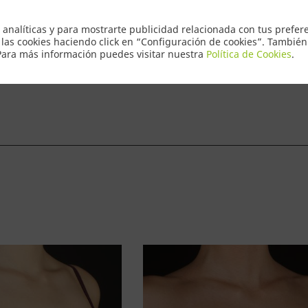
Envio Express
 analíticas y para mostrarte publicidad relacionada con tus prefere
 las cookies haciendo click en “Configuración de cookies”. Tambié
 Para más información puedes visitar nuestra
Política de Cookies
.
ntacto