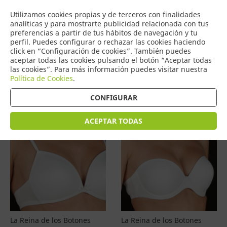
COMERCIO
Utilizamos cookies propias y de terceros con finalidades
0
DE TORRIJOS
analíticas y para mostrarte publicidad relacionada con tus
preferencias a partir de tus hábitos de navegación y tu
perfil. Puedes configurar o rechazar las cookies haciendo
click en “Configuración de cookies”. También puedes
aceptar todas las cookies pulsando el botón “Aceptar todas
Productos
(
4597
)
las cookies”. Para más información puedes visitar nuestra
Política de Cookies
.
Filtrar
Ordenar por precio
CONFIGURAR
ACEPTAR TODAS
La Reina de los Botones
La Reina de los Botones