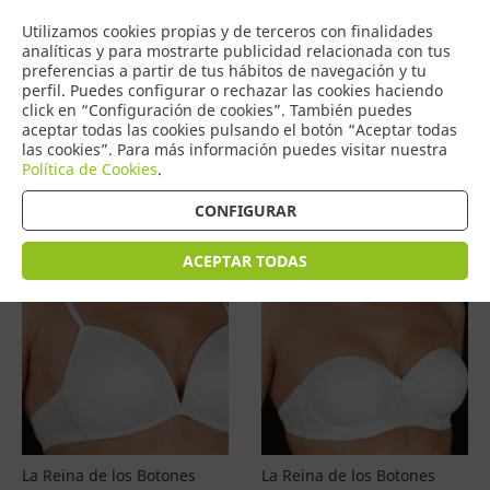
COMERCIO
Utilizamos cookies propias y de terceros con finalidades
0
DE TORRIJOS
analíticas y para mostrarte publicidad relacionada con tus
preferencias a partir de tus hábitos de navegación y tu
perfil. Puedes configurar o rechazar las cookies haciendo
click en “Configuración de cookies”. También puedes
aceptar todas las cookies pulsando el botón “Aceptar todas
Productos
(
4577
)
las cookies”. Para más información puedes visitar nuestra
Política de Cookies
.
Filtrar
Ordenar por precio
CONFIGURAR
ACEPTAR TODAS
La Reina de los Botones
La Reina de los Botones