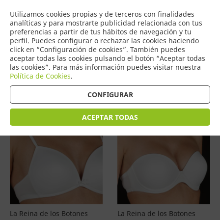
COMERCIO
Utilizamos cookies propias y de terceros con finalidades
0
DE TORRIJOS
analíticas y para mostrarte publicidad relacionada con tus
preferencias a partir de tus hábitos de navegación y tu
perfil. Puedes configurar o rechazar las cookies haciendo
click en “Configuración de cookies”. También puedes
aceptar todas las cookies pulsando el botón “Aceptar todas
Productos
(
4601
)
las cookies”. Para más información puedes visitar nuestra
Política de Cookies
.
Filtrar
Ordenar por precio
CONFIGURAR
ACEPTAR TODAS
La Reina de los Botones
La Reina de los Botones